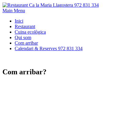
Main Menu
Inici
Restaurant
Cuina ecològica
Qui som
Com arribar
Calendari & Reserves 972 831 334
Com arribar?