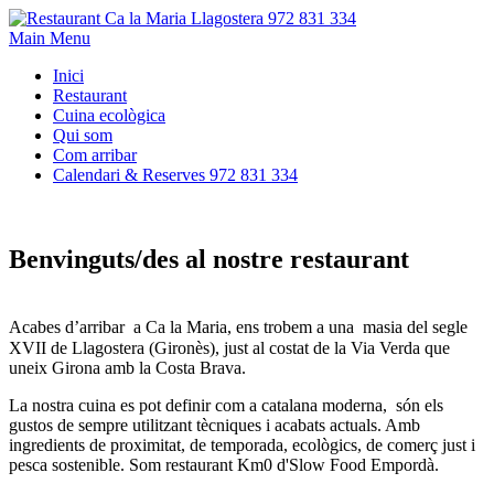
Main Menu
Inici
Restaurant
Cuina ecològica
Qui som
Com arribar
Calendari & Reserves 972 831 334
Benvinguts/des al nostre restaurant
Acabes d’arribar a Ca la Maria, ens trobem a una masia del segle
XVII de Llagostera (Gironès), just al costat de la Via Verda que
uneix Girona amb la Costa Brava.
La nostra cuina es pot definir com a catalana moderna,
són els
gustos de sempre utilitzant tècniques i acabats actuals. Amb
ingredients de proximitat, de temporada, ecològics, de comerç just i
pesca sostenible. Som restaurant Km0 d'Slow Food Empordà.